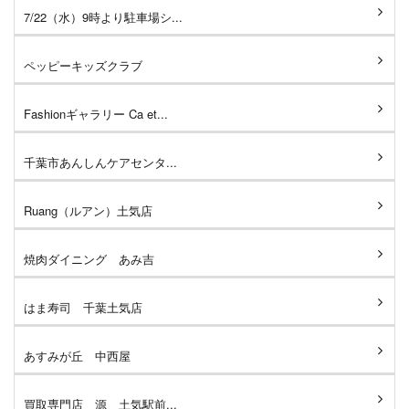
7/22（水）9時より駐車場シ...
ペッピーキッズクラブ
Fashionギャラリー Ca et...
千葉市あんしんケアセンタ...
Ruang（ルアン）土気店
焼肉ダイニング あみ吉
はま寿司 千葉土気店
あすみが丘 中西屋
買取専門店 源 土気駅前...